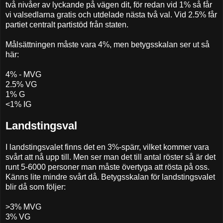
två nivåer av lyckande på vägen dit, för redan vid 1% så får
vi valsedlarna gratis och utdelade nästa två val. Vid 2.5% får
partiet centralt partistöd från staten.
Målsättningen måste vara 4%, men betygsskalan ser ut så
här:
4% - MVG
2.5% VG
1% G
<1% IG
Landstingsval
I landstingsvalet finns det en 3%-spärr, vilket kommer vara
svårt att nå upp till. Men ser man det till antal röster så är det
runt 5-6000 personer man måste övertyga att rösta på oss.
Känns lite mindre svårt då. Betygsskalan för landstingsvalet
blir då som följer:
>3% MVG
3% VG