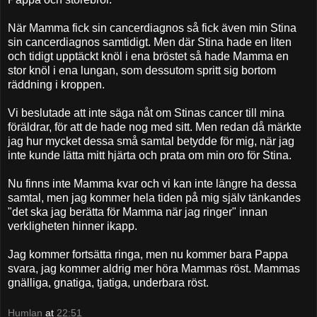
När Mamma fick sin cancerdiagnos så fick även min Stina
sin cancerdiagnos samtidigt. Men där Stina hade en liten
och tidigt upptäckt knöl i ena bröstet så hade Mamma en
stor knöl i ena lungan, som dessutom spritt sig bortom
räddning i kroppen.
Vi beslutade att inte säga nåt om Stinas cancer till mina
föräldrar, för att de hade nog med sitt. Men redan då märkte
jag hur mycket dessa små samtal betydde för mig, när jag
inte kunde lätta mitt hjärta och prata om min oro för Stina.
Nu finns inte Mamma kvar och vi kan inte längre ha dessa
samtal, men jag kommer hela tiden på mig själv tänkandes
"det ska jag berätta för Mamma när jag ringer" innan
verkligheten hinner ikapp.
Jag kommer fortsätta ringa, men nu kommer bara Pappa
svara, jag kommer aldrig mer höra Mammas röst. Mammas
gnälliga, gnatiga, tjatiga, underbara röst.
Humlan
at
22:51